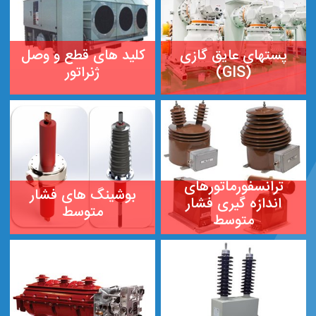
(GIS)
ژنراتور
ترانسفورماتورهای
بوشینگ های فشار
اندازه گیری فشار
متوسط
متوسط
خازن های فشار
کلیدهای قطع زیر بار
متوسط
(LBS)