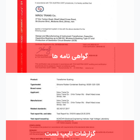
گواهی نامه ها
گزارشات تایپ تست