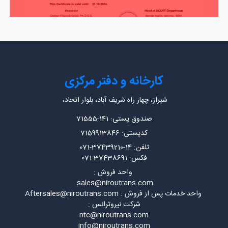
کارخانه و دفتر مرکزی
شیراز، چهار راه شریف آباد، بلوار اتحاد،
صندوق پستی: 141-71555
کدپستی: 7159913846
تلفن: 14-37439210-071
فکس: 37438691-071
واحد فروش :
sales@niroutrans.com
واحد خدمات پس از فروش : Aftersales@niroutrans.com
شرکت نیروترانس :
ntc@niroutrans.com
info@niroutrans.com
دسترسی سریع